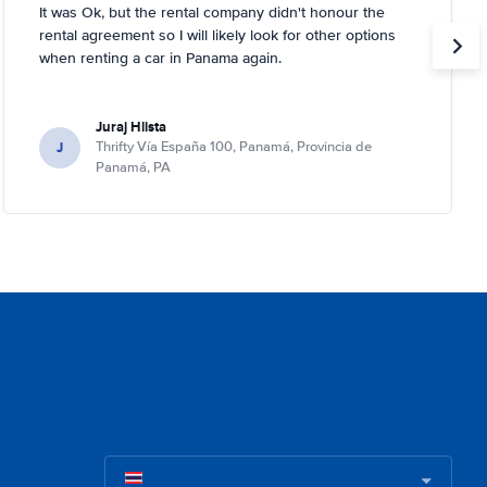
It was Ok, but the rental company didn't honour the
rental agreement so I will likely look for other options
when renting a car in Panama again.
Juraj Hlista
J
Thrifty Vía España 100, Panamá, Provincia de
Panamá, PA