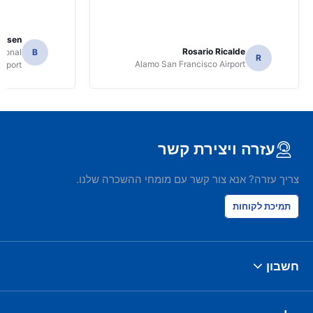
Jansen
Rosario Ricalde
tional
B
R
Alamo San Francisco Airport
irport
עזרה ויצירת קשר
צריך עזרה? אנא צור קשר עם מומחי ההשכרה שלנו.
תמיכת לקוחות
חשבון