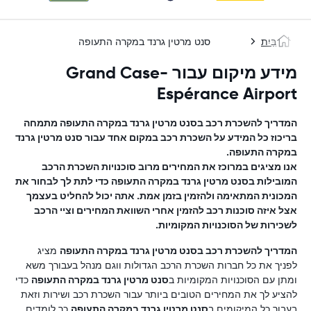
בַּיִת
סנט מרטין גרנד במקרה התעופה
מידע מיקום עבור Grand Case-
Espérance Airport
המדריך להשכרת רכב ב
סנט מרטין גרנד במקרה התעופה
מתמחה
בריכוז כל המידע על השכרת רכב במקום אחד עבור
סנט מרטין גרנד
במקרה התעופה
.
אנו מציגים במרוכז את המחירים מרוב סוכנויות השכרת הרכב
המובילות ב
סנט מרטין גרנד במקרה התעופה
כדי לתת לך לבחור את
המכונית המתאימה ולהזמין בזמן אמת. אתה יכול להחליט בעצמך
אצל איזה סוכנות רכב להזמין אחרי השוואת המחירים וציי הרכב
לשכירות של הסוכנויות המקומיות.
המדריך להשכרת רכב ב
סנט מרטין גרנד במקרה התעופה
מציג
לפניך את כל חברות השכרת הרכב הגדולות ווגם מנהל בעבורך משא
ומתן עם הסוכנויות המקומיות ב
סנט מרטין גרנד במקרה התעופה
כדי
להציע לך את המחירים הטובים ביותר עבור השכרת רכב ושירות וזאת
בעבור כל המיקומים ב
סנט מרטין גרנד במקרה התעופה
.כך לומדים