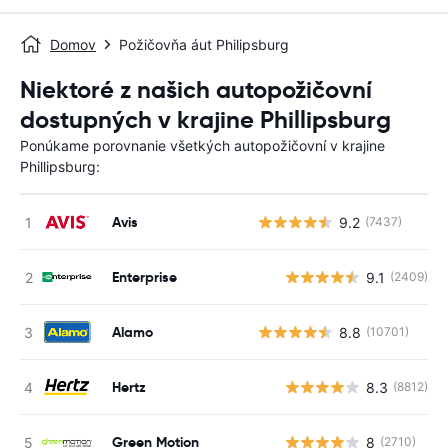
Domov
Požičovňa áut Philipsburg
Niektoré z našich autopožičovní
dostupných v krajine Phillipsburg
Ponúkame porovnanie všetkých autopožičovní v krajine
Phillipsburg:
Avis
9.2
(7437)
Enterprise
9.1
(2409)
Alamo
8.8
(10701)
Hertz
8.3
(8812)
Green Motion
8
(2710)