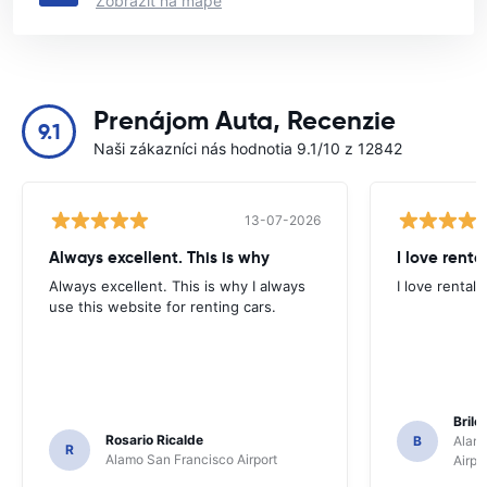
Zobraziť na mape
Prenájom Auta, Recenzie
9.1
Naši zákazníci nás hodnotia 9.1/10 z 12842
13-07-2026
Always excellent. This is why
I love renta
Always excellent. This is why I always
I love rental 
use this website for renting cars.
Brile
Rosario Ricalde
B
Alamo
R
Alamo San Francisco Airport
Airpo