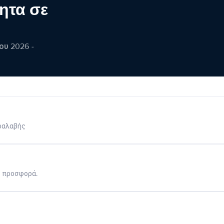
ητα σε
ου 2026 -
ραλαβής
η προσφορά.