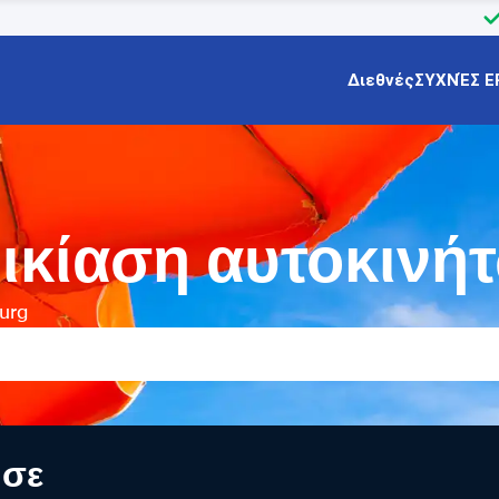
Διεθνές
ΣΥΧΝΈΣ Ε
οικίαση αυτοκινή
urg
 σε