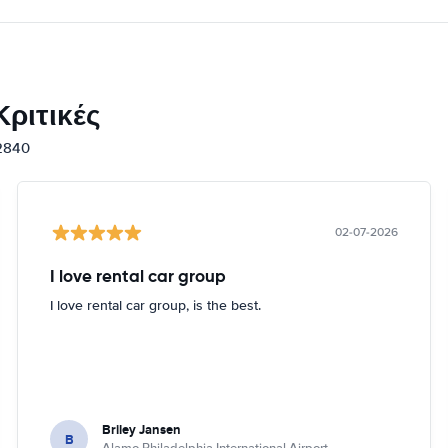
ριτικές
12840
02-07-2026
I love rental car group
I love rental car group, is the best.
Briley Jansen
B