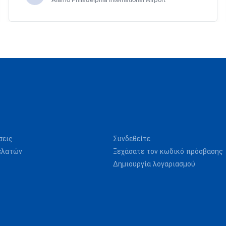
Alamo Philadelphia International Airport
σεις
Συνδεθείτε
ελατών
Ξεχάσατε τον κωδικό πρόσβασης
Δημιουργία λογαριασμού