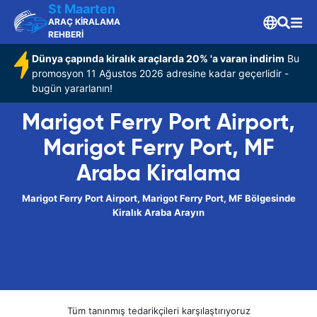
St Maarten
ARAÇ KİRALAMA
REHBERİ
Dünya çapında kiralık araçlarda 20% 'a varan indirim
Bu
promosyon 11 Ağustos 2026 adresine kadar geçerlidir -
bugün yararlanın!
Marigot Ferry Port Airport,
Marigot Ferry Port, MF
Araba Kiralama
Marigot Ferry Port Airport, Marigot Ferry Port, MF Bölgesinde
Kiralık Araba Arayın
Tüm tanınmış tedarikçileri karşılaştırıyoruz