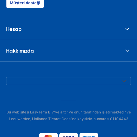
Müşteri desteği
Hesap
Hakkımızda
Bu web sitesi EasyTerra B.V.'ye aittir ve onun tarafından işletilmektedir ve
Leeuwarden, Hollanda Ticaret Odası'na kayıtlıdır, numarası 01104443